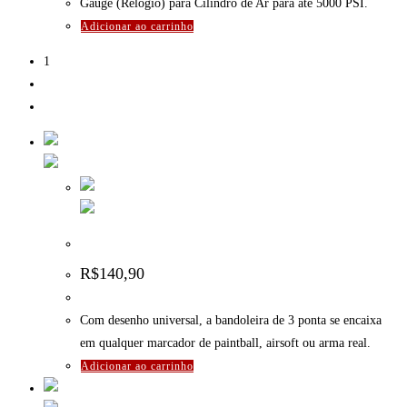
Gauge (Relógio) para Cilindro de Ar para até 5000 PSI.
Adicionar ao carrinho
1
2
Bandoleira de 3 Pontas Mod02 ExtremeSports – Preta
R$
140,90
Com desenho universal, a bandoleira de 3 ponta se encaixa
em qualquer marcador de paintball, airsoft ou arma real.
Adicionar ao carrinho