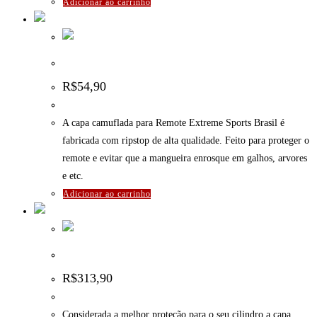
Adicionar ao carrinho
Capa camuflada para Remote – ExtremeSports
R$
54,90
A capa camuflada para Remote Extreme Sports Brasil é
fabricada com ripstop de alta qualidade. Feito para proteger o
remote e evitar que a mangueira enrosque em galhos, arvores
e etc.
Adicionar ao carrinho
Capa para Cilindro – DYE RHINO – 45CI – Azul
R$
313,90
Considerada a melhor proteção para o seu cilindro a capa