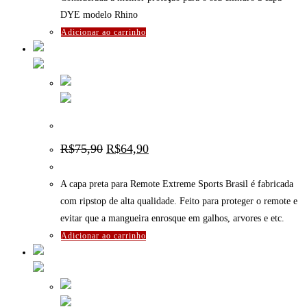
DYE modelo Rhino
Adicionar ao carrinho
Capa preta para Remote – Extreme Sports
O
O
R$
75,90
R$
64,90
preço
preço
original
atual
era:
é:
A capa preta para Remote Extreme Sports Brasil é fabricada
R$75,90.
R$64,90.
com ripstop de alta qualidade. Feito para proteger o remote e
evitar que a mangueira enrosque em galhos, arvores e etc.
Adicionar ao carrinho