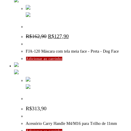
FJA-120 Máscara com tela meia face – Preta – Dog Face
O
O
R$
162,90
R$
127,90
preço
preço
original
atual
era:
é:
FJA-120 Máscara com tela meia face - Preta - Dog Face
R$162,90.
R$127,90.
Adicionar ao carrinho
Alça Carry Handle M4/M16 11mm
R$
313,90
Acessório Carry Handle M4/M16 para Trilho de 11mm
Adicionar ao carrinho