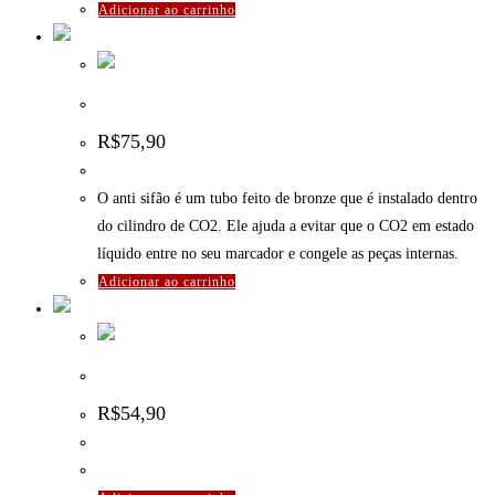
Adicionar ao carrinho
Anti Sifão para Cilindro de CO2
R$
75,90
O anti sifão é um tubo feito de bronze que é instalado dentro
do cilindro de CO2. Ele ajuda a evitar que o CO2 em estado
líquido entre no seu marcador e congele as peças internas.
Adicionar ao carrinho
Capa camuflada para Remote – ExtremeSports
R$
54,90