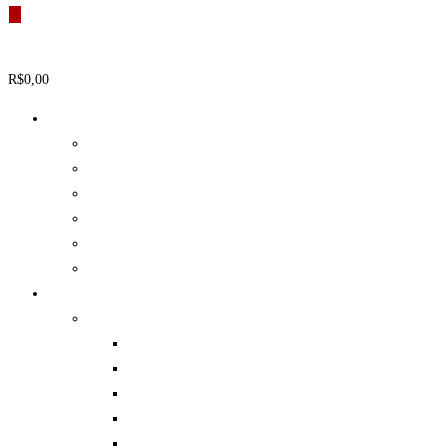
produtos
R$
0,00
0
Carrinho
Airsoft
Acessórios
Armas
Bolinhas (BBB)
Baterias e Carregadores
Coletes
Diversos
Paintball
Equipamento de Proteção
Coletes
Luvas Táticas
Joelheiras e Cotoveleiras
Capacetes
Máscaras