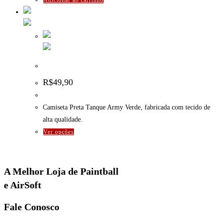
Camiseta Preta Tanque Army Verde
R$
49,90
Camiseta Preta Tanque Army Verde, fabricada com tecido de
alta qualidade.
Este
Ver opções
produto
tem
várias
A Melhor Loja de Paintball
variantes.
e AirSoft
As
opções
Fale Conosco
podem