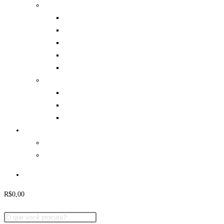
Aventura
Mosquetões e Freios
Cadeirinhas
Capacetes
Hidratação
Diversos
Lutas
Caneleiras
Espadas / Bokens / Shinais
Luvas e Bandagens
Parcerias
Eventos
Onde Jogar
Minha Conta
R$
0,00
0
Carrinho
Pesquisar