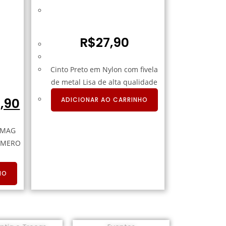
Cinto Preto em Nylon com fivela
de Lisa
R$
27,90
-MAG
Cinto Preto em Nylon com fivela
B
RMS
de metal Lisa de alta qualidade
2,90
ADICIONAR AO CARRINHO
-MAG
LIMERO
HO
Políticas
Parceiros