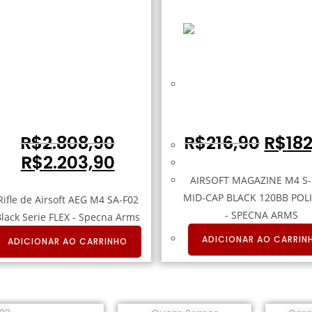
RIFLE DE AIRSOFT AEG M4
AIRSOFT MAGAZINE M4 S
KEYMOD SA-F02 BLACK SERIE
MID-CAP BLACK 120B
FLEX – SPECNA ARMS
POLIMERO – SPECNA A
R$
2.808,90
R$
216,90
R$
18
R$
2.203,90
AIRSOFT MAGAZINE M4 S
MID-CAP BLACK 120BB PO
Rifle de Airsoft AEG M4 SA-F02
- SPECNA ARMS
Black Serie FLEX - Specna Arms
ADICIONAR AO CARRIN
ADICIONAR AO CARRINHO
Institucional