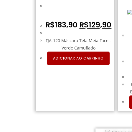
FJA-120 Máscara Tela Meia Face –
Verde Camuflado
R$
183,90
R$
129,90
FJA-120 Máscara Tela Meia Face -
Verde Camuflado
ADICIONAR AO CARRINHO
Fale Conosco