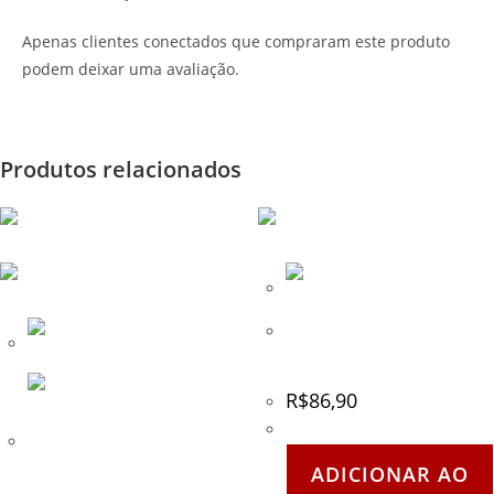
Apenas clientes conectados que compraram este produto
podem deixar uma avaliação.
Produtos relacionados
Fita de Camuflagem Digital
ACU
R$
86,90
Cinto verde em Nylon com
fivela de Skatista
ADICIONAR AO