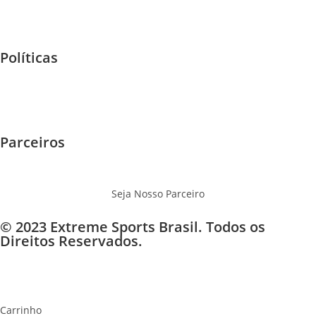
Home
F.A.Q
Políticas
Garantia e Trocas
Envios - Frete
Privacidade
Parceiros
Eventos
Onde Jogar
Seja Nosso Parceiro
© 2023 Extreme Sports Brasil. Todos os
Direitos Reservados.
×
×
Carrinho