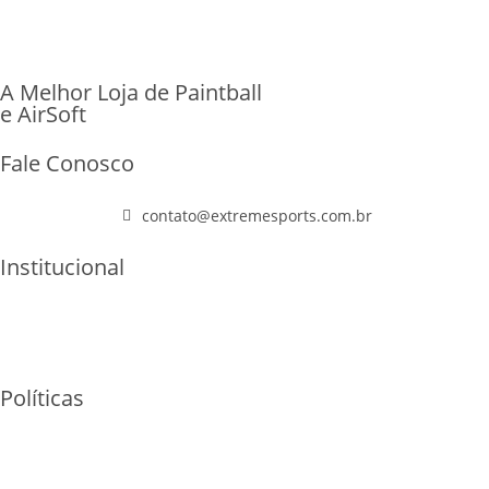
A Melhor Loja de Paintball
e AirSoft
Fale Conosco
(11) 96447-1223
contato@extremesports.com.br
Institucional
Quem Somos
Home
F.A.Q
Políticas
Garantia e Trocas
Envios - Frete
Privacidade