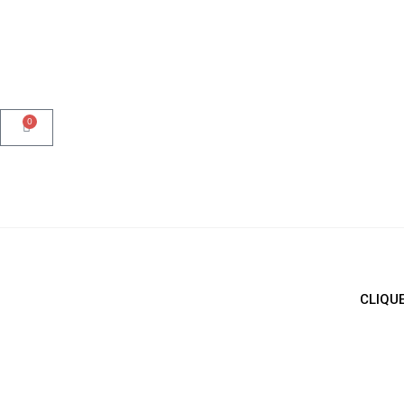
Airsoft
Paintball
Tático Militar
Vestuário
O
Minha Conta
0
NOVA LOJA EX
PROMOÇÕES PRODU
CLIQUE