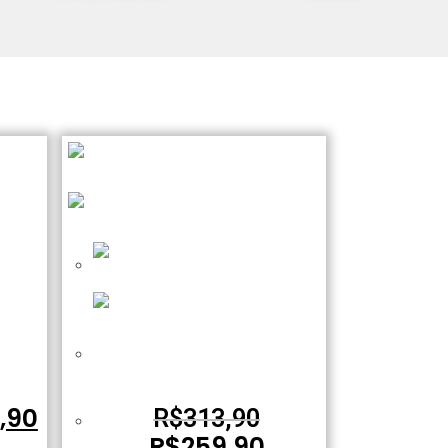
 meia
FFB-012 Bateria LiPO 25C – 11.1V
e
– 1500mAh
7,90
R$
313,90
R$
259,90