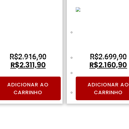
RIFLE DE AIRSOFT AEG M4
SNIPER DE AIRSOFT M40 S
EYMOD SA-F02 HALF-TAN SERIE
CORE S-SERIES BLACK – S
FLEX – SPECNA ARMS
ARMS
R$
2.916,90
R$
2.699,90
R$
2.311,90
R$
2.160,90
ADICIONAR AO
ADICIONAR AO
CARRINHO
CARRINHO