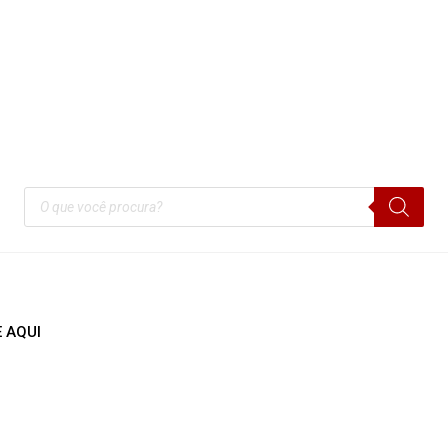
utros Esportes
Parcerias
TREME SPORTS
TOS DE AIRSOFT
 AQUI