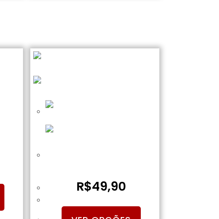
yer
Camiseta Branca Paintball Player
Preto
R$
49,90