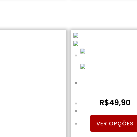
Camiseta Paintball Pla
Amarela
R$
49,90
VER OPÇÕES
IFLE DE AIRSOFT AEG M4 M-LOK
SA-E14 RRA BLACK EDGE 2.0 –