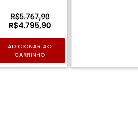
SPECNA ARMS
R$
5.767,90
R$
4.795,90
ADICIONAR AO
CARRINHO