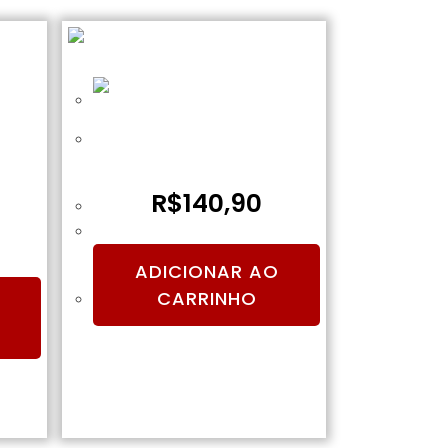
Loader para Paintball 200
bolinhas – Camuflado
Marron
R$
140,90
ADICIONAR AO
CARRINHO