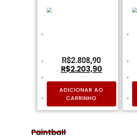
RIFLE DE AIRSOFT AEG M4
KEYMOD SA-F02 BLACK SERIE
K
FLEX – SPECNA ARMS
R$
2.808,90
R$
2.203,90
ADICIONAR AO
CARRINHO
Paintball