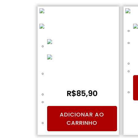
C
Trilho 11mm e 20mm Sight
Mount – Tippmann A5
R$
85,90
ADICIONAR AO
CARRINHO