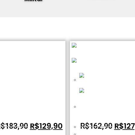
A-120 Máscara Tela Meia Face –
FJA-120 Máscara com tela
Verde Camuflado
face – Preta – Dog Fac
R$
129,90
R$
12
R$
183,90
R$
162,90