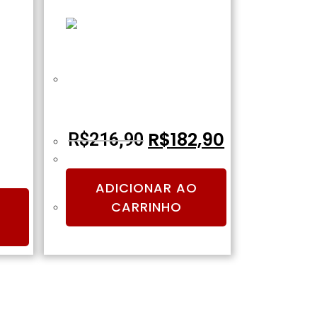
A-S02
AIRSOFT MAGAZINE M4 S-MAG
PECNA
MID-CAP BLACK 120BB
POLIMERO – SPECNA ARMS
R$
182,90
R$
216,90
ADICIONAR AO
CARRINHO