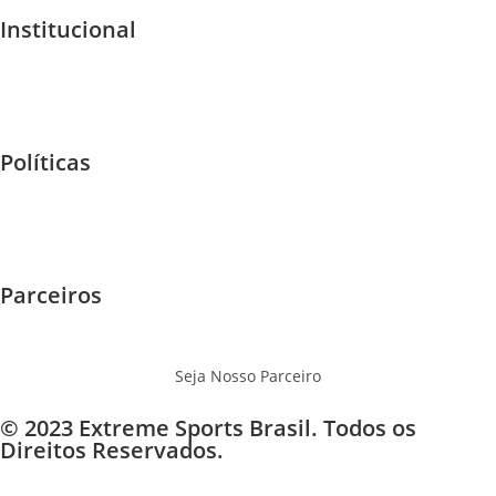
Institucional
Quem Somos
Home
F.A.Q
Políticas
Garantia e Trocas
Envios - Frete
Privacidade
Parceiros
Eventos
Onde Jogar
Seja Nosso Parceiro
© 2023 Extreme Sports Brasil. Todos os
Direitos Reservados.