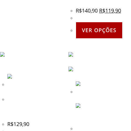
R$
140,90
R$
119,90
VER OPÇÕES
Bandoleira com Quick
Disconnect Extreme Sports
Brasil – Preta (MOD02)
R$
129,90
Bandoleira de 3 Pontas