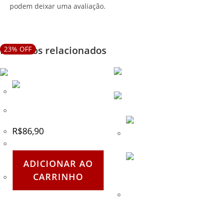
podem deixar uma avaliação.
Produtos relacionados
23% OFF
Techt – Hair Pin Trigger Kit
R$
86,90
ADICIONAR AO
CARRINHO
Bolso Multi-uso Extreme
Sports para Coletes
Modulares