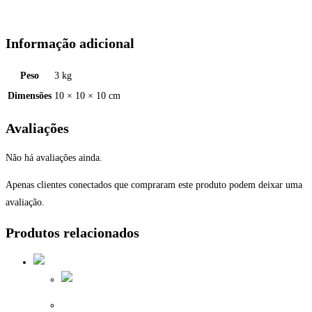
Trigger
(RT)
quantidade
Informação adicional
Peso
3 kg
Dimensões
10 × 10 × 10 cm
Avaliações
Não há avaliações ainda.
Apenas clientes conectados que compraram este produto podem deixar uma
avaliação.
Produtos relacionados
Techt – Hair Pin Trigger Kit