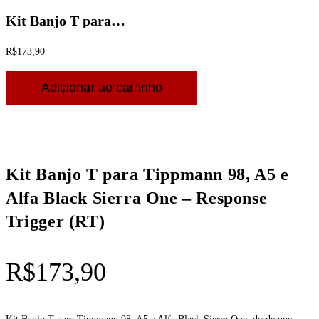
Kit Banjo T para…
R$
173,90
Kit
Adicionar ao carrinho
Banjo
T
para
Tippmann
98,
Kit Banjo T para Tippmann 98, A5 e
A5
Alfa Black Sierra One – Response
e
Trigger (RT)
Alfa
Black
Sierra
R$
173,90
One
-
Response