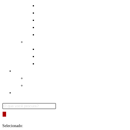
Mosquetões e Freios
Cadeirinhas
Capacetes
Hidratação
Diversos Aventura
Lutas
Caneleiras
Espadas / Bokens / Shinais
Luvas e Bandagens
Parcerias
Eventos
Onde Jogar
Minha Conta
Pesquisar
produtos
Selecionado: