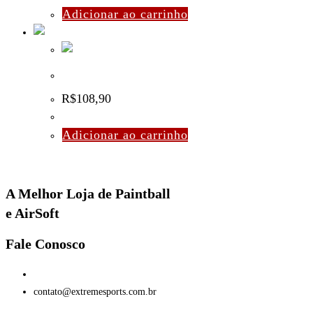
Adicionar ao carrinho
Anti-embassante JT Majik Spray – 8 oz
R$
108,90
Adicionar ao carrinho
A Melhor Loja de Paintball
e AirSoft
Fale Conosco
(11) 96447-1223
contato@extremesports.com.br