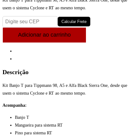
Kit Banjo T para Tippmann 98, A5 e Alfa Black Sierra One, desde que
Trigger
usem o sistema Cyclone e RT ao mesmo tempo.
(RT)
quantidade
Calcular Frete
Kit
Adicionar ao carrinho
Banjo
T
Descrição
para
Avaliações (0)
Tippmann
98,
Descrição
A5
e
Kit Banjo T para Tippmann 98, A5 e Alfa Black Sierra One, desde que
Alfa
usem o sistema Cyclone e RT ao mesmo tempo.
Black
Acompanha:
Sierra
One
Banjo T
-
Mangueira para sistema RT
Response
Pino para sistema RT