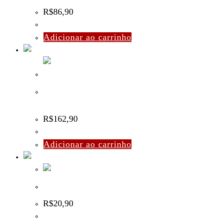
R$
86,90
Adicionar ao carrinho
Bolso Porta Hydro Camel Modular MOLLE Cordura –
Preto
R$
162,90
Adicionar ao carrinho
Bandana Preta EXSB
R$
20,90