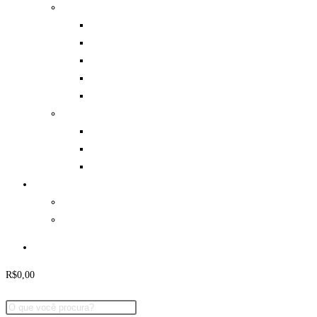
Aventura
Mosquetões e Freios
Cadeirinhas
Capacetes
Hidratação
Diversos
Lutas
Caneleiras
Espadas / Bokens / Shinais
Luvas e Bandagens
Parcerias
Eventos
Onde Jogar
Minha Conta
R$
0,00
0
Carrinho
Pesquisar