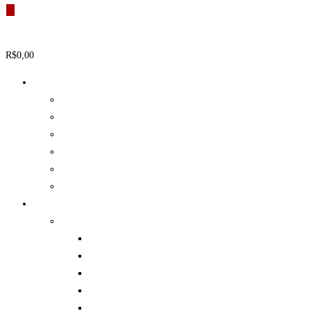
produtos
R$
0,00
0
Carrinho
Airsoft
Acessórios
Armas
Bolinhas (BBB)
Baterias e Carregadores
Coletes
Diversos
Paintball
Equipamento de Proteção
Coletes
Luvas Táticas
Joelheiras e Cotoveleiras
Capacetes
Máscaras