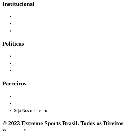
Institucional
Quem Somos
Home
F.A.Q
Políticas
Garantia e Trocas
Envios - Frete
Privacidade
Parceiros
Eventos
Onde Jogar
Seja Nosso Parceiro
© 2023 Extreme Sports Brasil. Todos os Direitos