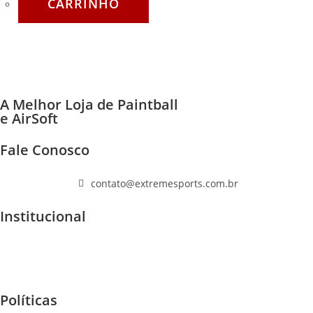
CARRINHO
A Melhor Loja de Paintball
e AirSoft
Fale Conosco
(11) 96447-1223
contato@extremesports.com.br
Institucional
Quem Somos
Home
F.A.Q
Políticas