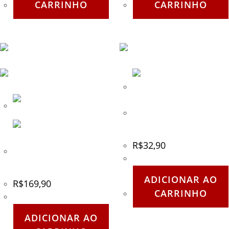
CARRINHO
CARRINHO
Saco de Transporte Eclipse
para mascaras de paintball
R$
32,90
Luva Tática EXSB Preta –
Tamanho – G
ADICIONAR AO
R$
169,90
CARRINHO
ADICIONAR AO