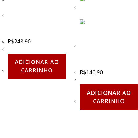
Lente Thermal Smoke para
Mascara Spectra e Elite – JT
– 260
R$
248,90
Bandoleira de 3 Pontas
Mod02 ExtremeSports –
Preta
ADICIONAR AO
CARRINHO
R$
140,90
ADICIONAR AO
CARRINHO