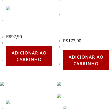
Kit Banjo T para Tippmann
98, A5 e Alfa Black Sierra
Cyclone Feeds – Squishy
One – Response Trigger
Paddles – TechT
(RT)
R$
97,90
R$
173,90
ADICIONAR AO
ADICIONAR AO
CARRINHO
CARRINHO