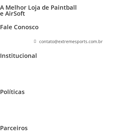
A Melhor Loja de Paintball
e AirSoft
Fale Conosco
(11) 96447-1223
contato@extremesports.com.br
Institucional
Quem Somos
Home
F.A.Q
Políticas
Garantia e Trocas
Envios - Frete
Privacidade
Parceiros
Eventos