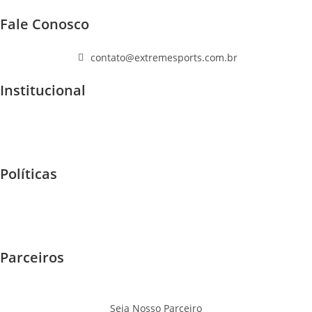
Fale Conosco
(11) 96447-1223
contato@extremesports.com.br
Institucional
Quem Somos
Home
F.A.Q
Políticas
Garantia e Trocas
Envios - Frete
Privacidade
Parceiros
Eventos
Onde Jogar
Seja Nosso Parceiro