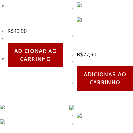
Lenço para limpeza –
Lavável e reutilizável –
RAP4
R$
43,90
Cinto verde em Nylon com
fivela de Skatista
ADICIONAR AO
R$
27,90
CARRINHO
ADICIONAR AO
CARRINHO
Emblema com adesivo