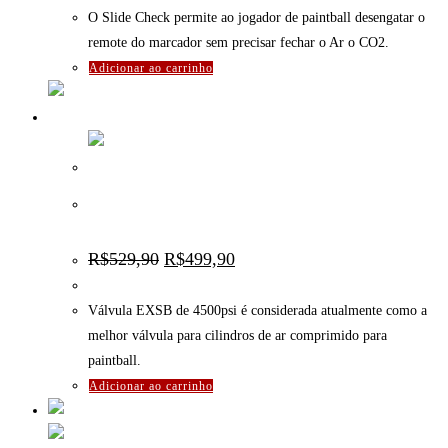
O Slide Check permite ao jogador de paintball desengatar o
remote do marcador sem precisar fechar o Ar o CO2.
Adicionar ao carrinho
Válvula (regulador) de Pressão para cilindro de AR –
EXSB – 4500psi
O
O
R$
529,90
R$
499,90
preço
preço
original
atual
era:
é:
Válvula EXSB de 4500psi é considerada atualmente como a
R$529,90.
R$499,90.
melhor válvula para cilindros de ar comprimido para
paintball.
Adicionar ao carrinho