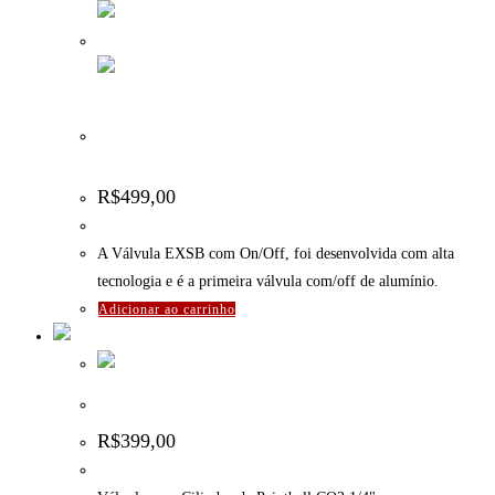
Válvula (regulador) EXSB com ON/OFF para Cilindro
CO2 1/4″
R$
499,00
A Válvula EXSB com On/Off, foi desenvolvida com alta
tecnologia e é a primeira válvula com/off de alumínio.
Adicionar ao carrinho
Válvula para Cilindro de Paintball CO2 1/4″
R$
399,00