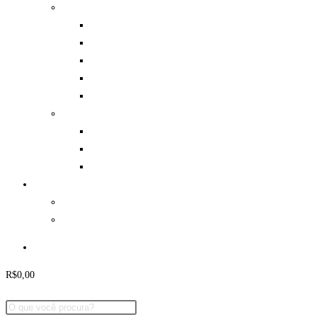
Aventura
Mosquetões e Freios
Cadeirinhas
Capacetes
Hidratação
Diversos
Lutas
Caneleiras
Espadas / Bokens / Shinais
Luvas e Bandagens
Parcerias
Eventos
Onde Jogar
Minha Conta
R$
0,00
0
Carrinho
Pesquisar