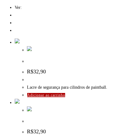
Ver:
12
24
Tudo
Lacre de Segurança 1.8k / Burst Disk
R$
32,90
Lacre de segurança para cilindros de paintball.
Adicionar ao carrinho
Lacre de Segurança 3.0k / Burst Disk
R$
32,90