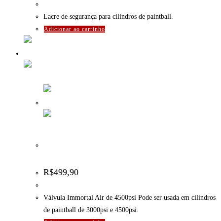
Lacre de segurança para cilindros de paintball.
Adicionar ao carrinho
Regulador (válvula) de Pressão para cilindro de AR –
Immortal Air – 4500psi
R$
499,90
Válvula Immortal Air de 4500psi Pode ser usada em cilindros
de paintball de 3000psi e 4500psi.