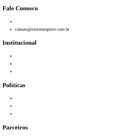
Fale Conosco
(11) 96447-1223
contato@extremesports.com.br
Institucional
Quem Somos
Home
F.A.Q
Políticas
Garantia e Trocas
Envios - Frete
Privacidade
Parceiros