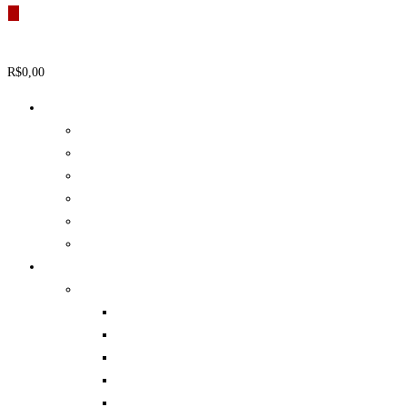
produtos
R$
0,00
0
Carrinho
Airsoft
Acessórios
Armas
Bolinhas (BBB)
Baterias e Carregadores
Coletes
Diversos
Paintball
Equipamento de Proteção
Coletes
Luvas Táticas
Joelheiras e Cotoveleiras
Capacetes
Máscaras