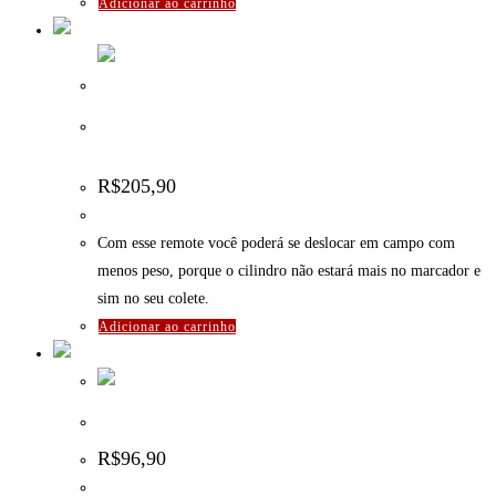
Adicionar ao carrinho
Remote com Válvula de ON/OFF e Quick Disconnect –
EXSB
R$
205,90
Com esse remote você poderá se deslocar em campo com
menos peso, porque o cilindro não estará mais no marcador e
sim no seu colete.
Adicionar ao carrinho
Slide Check para remotes – EXSB
R$
96,90