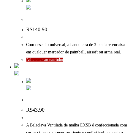
Bandoleira de 3 Pontas Mod02 ExtremeSports – Verde
R$
140,90
Com desenho universal, a bandoleira de 3 ponta se encaixa
em qualquer marcador de paintball, airsoft ou arma real.
Adicionar ao carrinho
Balaclava Ventilada Exsb – Preta
R$
43,90
A Balaclava Ventilada de malha EXSB é confeccionada com
costura trançada, super resistente e confortável no contato