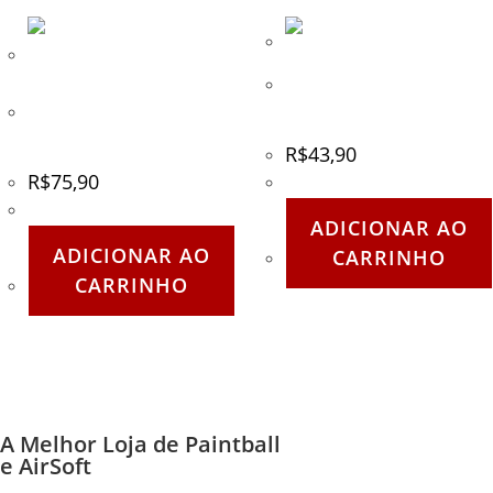
Tippmann Stop Ball (Ball
Detent)
Planet Eclipse Ego7/8/9/10
Exhaust Valve Assembly
R$
43,90
R$
75,90
ADICIONAR AO
ADICIONAR AO
CARRINHO
CARRINHO
A Melhor Loja de Paintball
e AirSoft