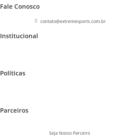
Fale Conosco
(11) 96447-1223
contato@extremesports.com.br
Institucional
Quem Somos
Home
F.A.Q
Políticas
Garantia e Trocas
Envios - Frete
Privacidade
Parceiros
Eventos
Onde Jogar
Seja Nosso Parceiro