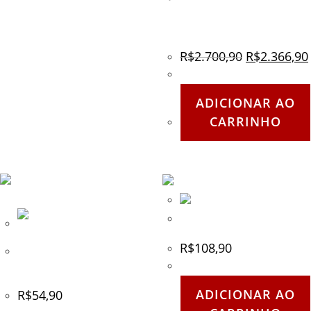
CARBINE SA-C02 BLACK
CORE – SPECNA ARMS
R$
2.700,90
R$
2.366,90
ADICIONAR AO
CARRINHO
Trilho lateral de 20mm
R$
108,90
Capa para Capacete – RAP4
(Woodland Camo)
ADICIONAR AO
R$
54,90