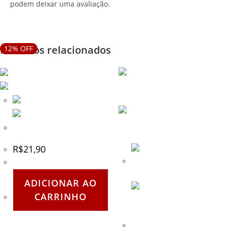
podem deixar uma avaliação.
Produtos relacionados
12% OFF
Dog Tag Militar – Mod02
R$
21,90
ADICIONAR AO
CARRINHO
RIFLE DE AIRSOFT AEG M4