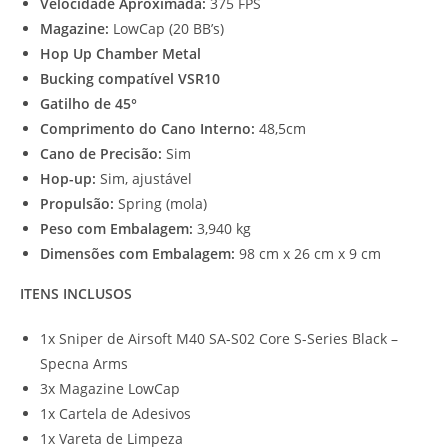
Velocidade Aproximada:
375 FPS
Magazine:
LowCap (20 BB’s)
Hop Up Chamber Metal
Bucking compatível VSR10
Gatilho de 45°
Comprimento do Cano Interno:
48,5cm
Cano de Precisão:
Sim
Hop-up:
Sim, ajustável
Propulsão:
Spring (mola)
Peso com Embalagem:
3,940 kg
Dimensões com Embalagem:
98 cm x 26 cm x 9 cm
ITENS INCLUSOS
1x Sniper de Airsoft M40 SA-S02 Core S-Series Black –
Specna Arms
3x Magazine LowCap
1x Cartela de Adesivos
1x Vareta de Limpeza