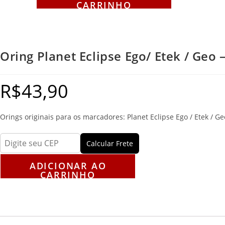
CARRINHO
Oring Planet Eclipse Ego/ Etek / Geo 
R$
43,90
Orings originais para os marcadores: Planet Eclipse Ego / Etek / Ge
Calcular Frete
ADICIONAR AO
CARRINHO
Descrição
Avaliações (0)