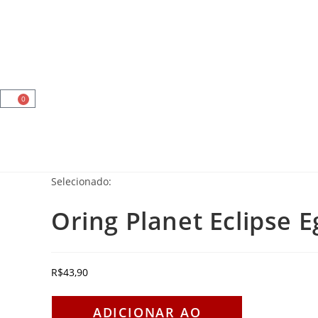
Airsoft
Paintball
Tático Militar
Vestuário
O
Minha Conta
0
Selecionado:
Oring Planet Eclipse 
R$
43,90
ADICIONAR AO