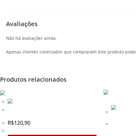
Avaliações
Não há avaliações ainda.
Apenas clientes conectados que compraram este produto pode
Produtos relacionados
Kit 100 O-Rings (orings)
R$
120,90
Oring Planet
– 400.025.X