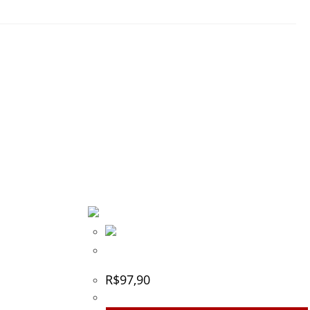
Óleo Eclipse
R$
97,90
tek / Geo – Cod