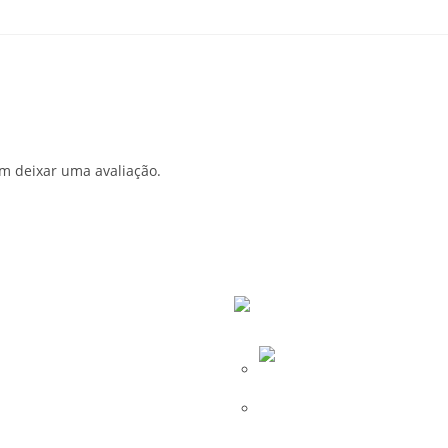
m deixar uma avaliação.
 Eclipse Ego/ Etek / Geo – Cod
Oring Planet Eclipse Ego/ E
-BLK
– 400.011.X-BLK