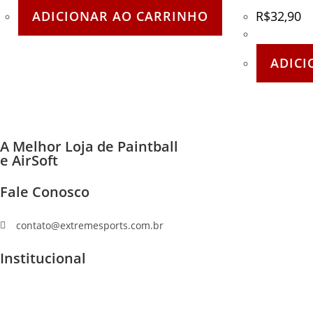
ADICIONAR AO CARRINHO
R$
32,90
ADICI
A Melhor Loja de Paintball
e AirSoft
Fale Conosco
(11) 96447-1223
contato@extremesports.com.br
Institucional