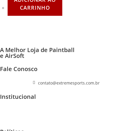
CARRINHO
A Melhor Loja de Paintball
e AirSoft
Fale Conosco
(11) 96447-1223
contato@extremesports.com.br
Institucional
Quem Somos
Home
F.A.Q