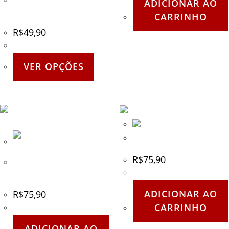
Camiseta Preta Paintball
ADICIONAR AO
Player Verde
CARRINHO
R$
49,90
VER OPÇÕES
Fone Socom – RAP4
R$
75,90
Offset – Adaptador para
Loader – RAP4
ADICIONAR AO
R$
75,90
CARRINHO
ADICIONAR AO