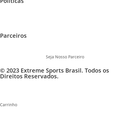
Políticas
Garantia e Trocas
Envios - Frete
Privacidade
Parceiros
Eventos
Onde Jogar
Seja Nosso Parceiro
© 2023 Extreme Sports Brasil. Todos os
Direitos Reservados.
×
×
Carrinho