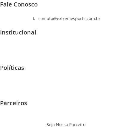
Fale Conosco
(11) 96447-1223
contato@extremesports.com.br
Institucional
Quem Somos
Home
F.A.Q
Políticas
Garantia e Trocas
Envios - Frete
Privacidade
Parceiros
Eventos
Onde Jogar
Seja Nosso Parceiro