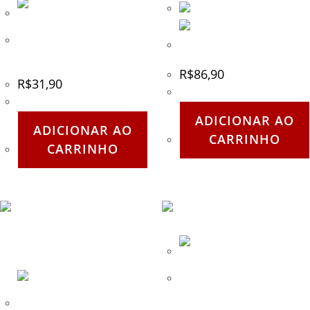
Chaveiro Stopper Kailash –
Freio ATC Tuber – Kailash
Preto
R$
86,90
R$
31,90
ADICIONAR AO
ADICIONAR AO
CARRINHO
CARRINHO
Caneca funda para
acampamento de Lexan