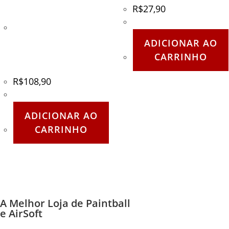
R$
27,90
Kit de Resposição Terminal
Externo para Bastão de
ADICIONAR AO
Caminhada – Kailash – Cód
CARRINHO
– 84702
R$
108,90
ADICIONAR AO
CARRINHO
A Melhor Loja de Paintball
e AirSoft