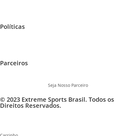
Home
F.A.Q
Políticas
Garantia e Trocas
Envios - Frete
Privacidade
Parceiros
Eventos
Onde Jogar
Seja Nosso Parceiro
© 2023 Extreme Sports Brasil. Todos os
Direitos Reservados.
×
×
Carrinho