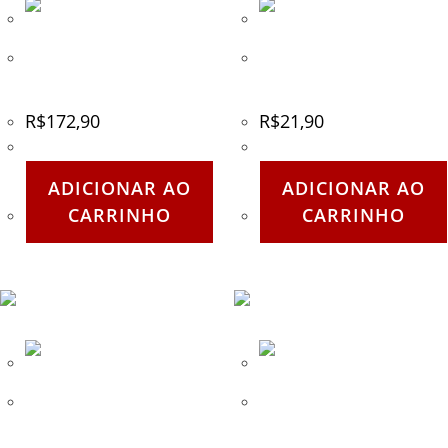
Capacete Focus Montana –
Chaveiro Mosquetão Pera
Branco
5cm Kailash – Roxo
R$
172,90
R$
21,90
ADICIONAR AO
ADICIONAR AO
CARRINHO
CARRINHO
Chaveiro Mosquetão Pera
Chaveiro Mosquetão Pera
5cm Kailash – Vermelho
5cm Kailash – Verde