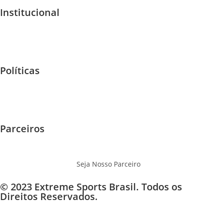
Institucional
Quem Somos
Home
F.A.Q
Políticas
Garantia e Trocas
Envios - Frete
Privacidade
Parceiros
Eventos
Onde Jogar
Seja Nosso Parceiro
© 2023 Extreme Sports Brasil. Todos os
Direitos Reservados.