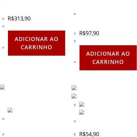
Tippmann 98
Freio Oito 35 kN Anodizado
R$
313,90
– Kailash – Polido
R$
97,90
ADICIONAR AO
CARRINHO
ADICIONAR AO
CARRINHO
Adaptador de Fone Yaesu
R$
54,90
Kit Resposição Discos