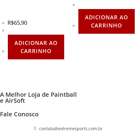
Bastão de Caminhada –
Kailash – Cód – 84709
ADICIONAR AO
R$
65,90
CARRINHO
ADICIONAR AO
CARRINHO
A Melhor Loja de Paintball
e AirSoft
Fale Conosco
(11) 96447-1223
contato@extremesports.com.br