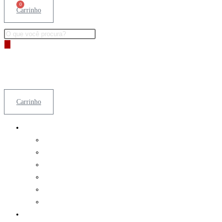
0
Carrinho
Pesquisar
produtos
Carrinho
Airsoft
Acessórios
Armas
Bolinhas (BBB)
Baterias e Carregadores
Coletes
Diversos
Paintball