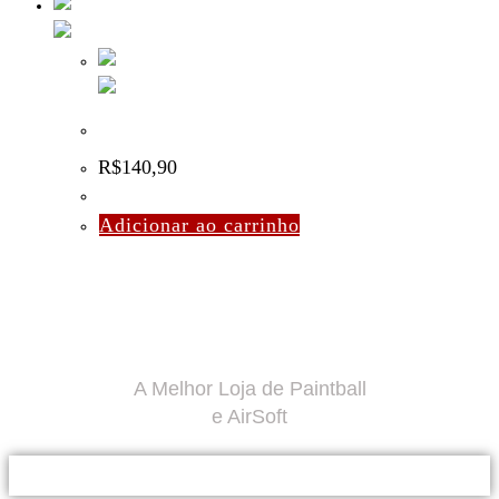
Bandoleira de 3 Pontas Mod02 ExtremeSports – Preta
R$
140,90
Adicionar ao carrinho
A Melhor Loja de Paintball
e AirSoft
Fale Conosco