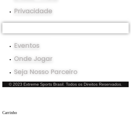
Privacidade
Parceiros
Eventos
Onde Jogar
Seja Nosso Parceiro
© 2023 Extreme Sports Brasil. Todos os Direitos Reservados.
×
×
Carrinho
Whatsapp