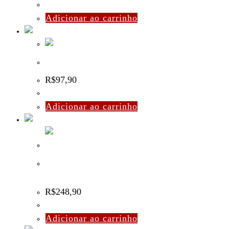
Adicionar ao carrinho
Óleo Eclipse
R$
97,90
Adicionar ao carrinho
Lente Thermal Smoke para Mascara Spectra e Elite – JT
– 260
R$
248,90
Adicionar ao carrinho