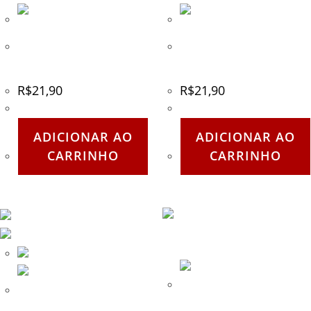
Chaveiro Mosquetão Pera
Chaveiro Mosquetão Pera
5cm Kailash – Vermelho
5cm Kailash – Verde
R$
21,90
R$
21,90
ADICIONAR AO
ADICIONAR AO
CARRINHO
CARRINHO
Freio ATC Tuber – Kailash