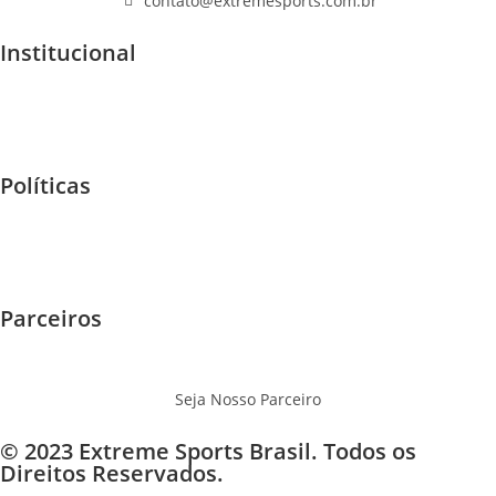
contato@extremesports.com.br
Institucional
Quem Somos
Home
F.A.Q
Políticas
Garantia e Trocas
Envios - Frete
Privacidade
Parceiros
Eventos
Onde Jogar
Seja Nosso Parceiro
© 2023 Extreme Sports Brasil. Todos os
Direitos Reservados.