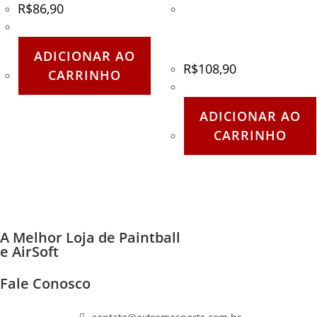
R$
86,90
Mosquetão Wolf D
Alumínio 28KN c/ Rosca –
Alpen Pass – Laranja
ADICIONAR AO
R$
108,90
CARRINHO
ADICIONAR AO
CARRINHO
A Melhor Loja de Paintball
e AirSoft
Fale Conosco
(11) 96447-1223