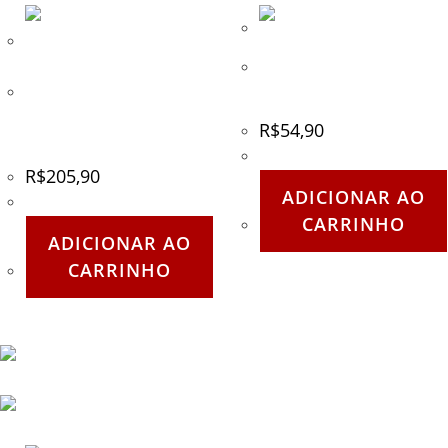
Bandagem Boxe Preta
SPANK – Atadura
Luva em couro natural
Spank PRO 14oz – Boxe e
R$
54,90
Muay Thai
R$
205,90
ADICIONAR AO
CARRINHO
ADICIONAR AO
CARRINHO