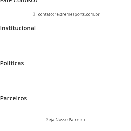
Fale Conosco
(11) 96447-1223
contato@extremesports.com.br
Institucional
Quem Somos
Home
F.A.Q
Políticas
Garantia e Trocas
Envios - Frete
Privacidade
Parceiros
Eventos
Onde Jogar
Seja Nosso Parceiro