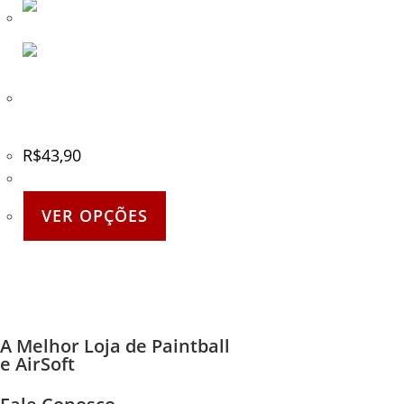
Bandagem / Atadura com
estojo – EXSB
R$
43,90
VER OPÇÕES
A Melhor Loja de Paintball
e AirSoft