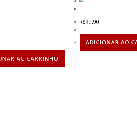
Balaclava de Malha 1 Furo E
R$
43,90
entilada Exsb – Preta
ADICIONAR AO C
ONAR AO CARRINHO