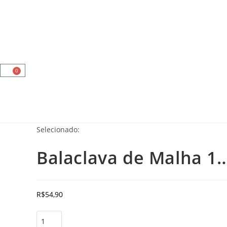
Airsoft
Paintball
Tático Militar
Vestuário
O
Minha Conta
0
Selecionado:
Balaclava de Malha 1
R$
54,90