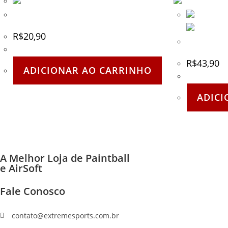
Bandana Preta EXSB
R$
20,90
Balaclava V
R$
43,90
ADICIONAR AO CARRINHO
ADICI
A Melhor Loja de Paintball
e AirSoft
Fale Conosco
(11) 96447-1223
contato@extremesports.com.br