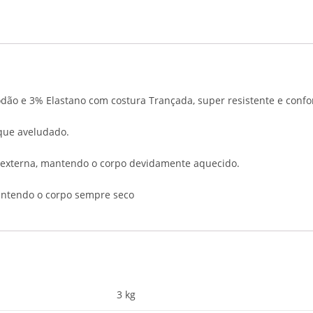
ão e 3% Elastano com costura Trançada, super resistente e confor
oque aveludado.
e externa, mantendo o corpo devidamente aquecido.
mantendo o corpo sempre seco
3 kg