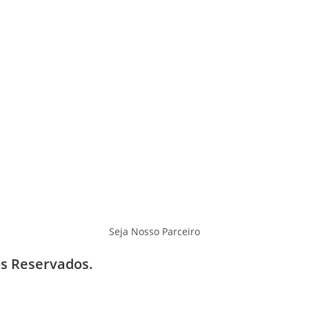
Quem Somos
Home
F.A.Q
Garantia e Trocas
Envios - Frete
Privacidade
Eventos
Onde Jogar
Seja Nosso Parceiro
os Reservados.