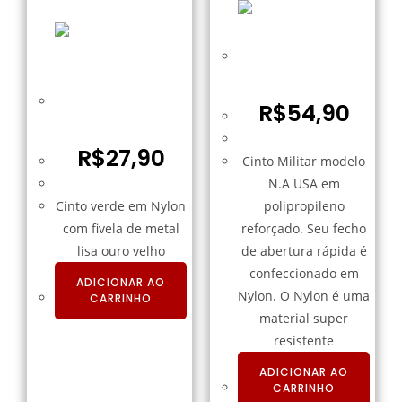
Cinto Militar NA
Preto – EXSB
Cinto de Nylon Verde
R$
54,90
Fivela ouro velho
R$
27,90
Cinto Militar modelo
N.A USA em
Cinto verde em Nylon
polipropileno
com fivela de metal
reforçado. Seu fecho
lisa ouro velho
de abertura rápida é
confeccionado em
ADICIONAR AO
Nylon. O Nylon é uma
CARRINHO
material super
resistente
ADICIONAR AO
CARRINHO