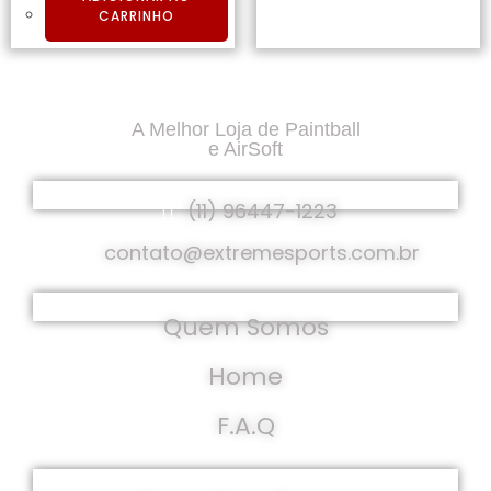
CARRINHO
A Melhor Loja de Paintball
e AirSoft
Fale Conosco
(11) 96447-1223
contato@extremesports.com.br
Institucional
Quem Somos
Home
F.A.Q
Políticas