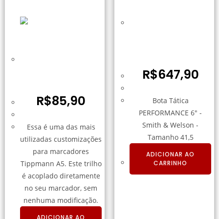
Bota Tática
PERFORMANCE 6″ –
Smith & Welson –
Tamanho 41,5
Trilho 11mm e 20mm
Sight Mount –
R$
647,90
Tippmann A5
R$
85,90
Bota Tática
PERFORMANCE 6" -
Smith & Welson -
Essa é uma das mais
Tamanho 41,5
utilizadas customizações
para marcadores
ADICIONAR AO
Tippmann A5. Este trilho
CARRINHO
é acoplado diretamente
no seu marcador, sem
nenhuma modificação.
ADICIONAR AO