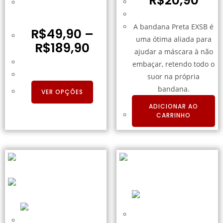
R$
20,90
Calça Tatica Rip Stop
Preta
A bandana Preta EXSB é
R$
49,90
–
uma ótima aliada para
R$
189,90
ajudar a máscara à não
embaçar, retendo todo o
suor na própria
bandana.
VER OPÇÕES
ADICIONAR AO
CARRINHO