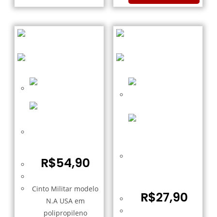
Cinto Militar NA
Verde – EXSB
Cinto Preto em
R$
54,90
Nylon com fivela de
Dragão
Cinto Militar modelo
R$
27,90
N.A USA em
polipropileno