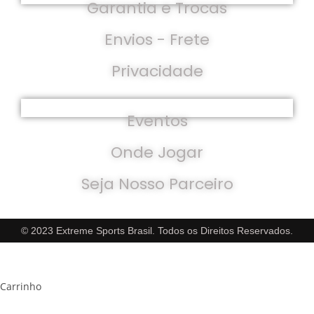
Garantia e Trocas
Envios - Frete
Privacidade
Parceiros
Eventos
Onde Jogar
Seja Nosso Parceiro
© 2023 Extreme Sports Brasil. Todos os Direitos Reservados.
×
×
Carrinho