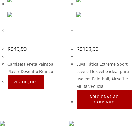
Camiseta Preta Paintball
Luva Tática EXSB Preta –
Player2
Tamanho – M
R$
49,90
R$
169,90
Camiseta Preta Paintball
Luva Tática Extreme Sport,
Player Desenho Branco
Leve e Flexível é ideal para
uso em Paintball, Airsoft e
VER OPÇÕES
Militar/Policial.
ADICIONAR AO
CARRINHO