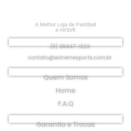
A Melhor Loja de Paintball
e AirSoft
Fale Conosco
(11) 96447-1223
contato@extremesports.com.br
Institucional
Quem Somos
Home
F.A.Q
Políticas
Garantia e Trocas