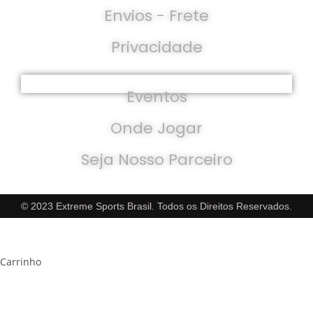
Envios - Frete
Privacidade
Parceiros
Eventos
Onde Jogar
Seja Nosso Parceiro
© 2023 Extreme Sports Brasil. Todos os Direitos Reservados.
×
×
Carrinho