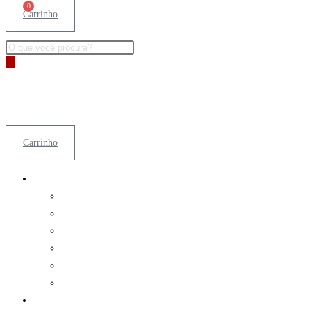
0
Carrinho
Pesquisar
produtos
Carrinho
Airsoft
Acessórios
Armas
Bolinhas (BBB)
Baterias e Carregadores
Coletes
Diversos
Paintball