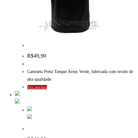
Camiseta Preta Tanque Army Verde
R$
49,90
Camiseta Preta Tanque Army Verde, fabricada com tecido de
alta qualidade.
Este
Ver opções
produto
tem
várias
variantes.
As
Camiseta Branca Paintball Player Preto
opções