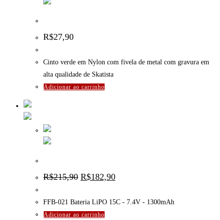
Cinto verde em Nylon com fivela de Skatista
R$
27,90
Cinto verde em Nylon com fivela de metal com gravura em
alta qualidade de Skatista
Adicionar ao carrinho
FFB-021 Bateria LiPO 15C – 7.4V – 1300mAh
O
O
R$
215,90
R$
182,90
preço
preço
original
atual
era:
é:
FFB-021 Bateria LiPO 15C - 7.4V - 1300mAh
R$215,90.
R$182,90.
Adicionar ao carrinho