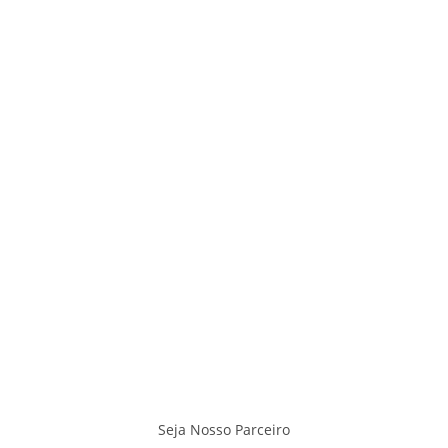
Quem Somos
Home
F.A.Q
Garantia e Trocas
Envios - Frete
Privacidade
Eventos
Onde Jogar
Seja Nosso Parceiro